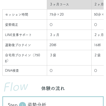
３ヶ月コース
２ヶ月
セッション時間
75分×20
50分×
姿勢矯正
〇
〇
LINE食事サポート
３ヶ月
２ヶ月
運動後プロテイン
20杯
16杯
自宅用プロテイン（750
３袋
２袋
g）
DNA検査
〇
〇
Flow
体験の流れ
Step
姿勢分析
1